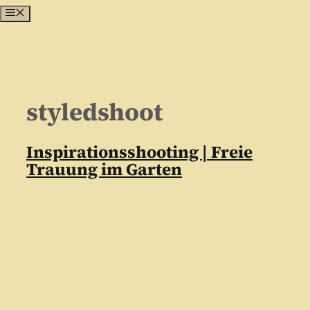
Menü
Zum
Inhalt
springen
styledshoot
Inspirationsshooting | Freie
Trauung im Garten